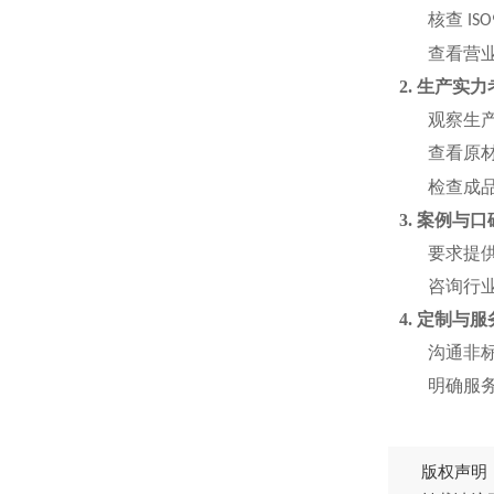
核查
ISO
查看营
2. 生产实
观察生
查看原
检查成
3. 案例与
要求提
咨询行
4. 定制与
沟通非
明确服
版权声明