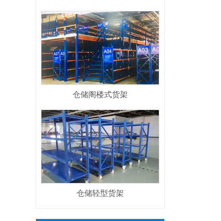
仓储阁楼式货架
仓储轻型货架