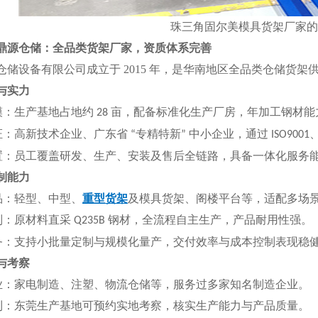
珠三角固尔美模具货架厂家的
鼎源仓储：全品类货架厂家，资质体系完善
仓储设备有限公司成立于
2015 年，是华南地区全品类仓储货
质与实力
模：生产基地占地约
亩，配备标准化生产厂房，年加工钢材能
28
证：高新技术企业、广东省
专精特新
中小企业，通过
“
”
ISO9001
置：员工覆盖研发、生产、安装及售后全链路，具备一体化服务
定制能力
品：轻型、中型、
重型货架
及模具货架、阁楼平台等，适配多场
制：原材料直采
钢材，全流程自主生产，产品耐用性强。
Q235B
务：支持小批量定制与规模化量产，交付效率与成本控制表现稳
景与考察
业：家电制造、注塑、物流仓储等，服务过多家知名制造企业。
利：东莞生产基地可预约实地考察，核实生产能力与产品质量。