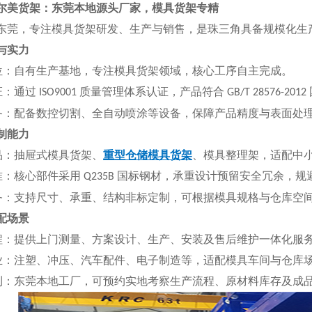
尔美货架：东莞本地源头厂家，模具货架专精
东莞，专注模具货架研发、生产与销售，是珠三角具备规模化生
质与实力
位：自有生产基地，专注模具货架领域，核心工序自主完成。
证：通过
质量管理体系认证，产品符合
ISO9001
GB/T 28576-2012
备：配备数控切割、全自动喷涂等设备，保障产品精度与表面处
定制能力
品：抽屉式模具货架、
重型仓储模具货架
、模具整理架，适配中
准：核心部件采用
国标钢材，承重设计预留安全冗余，规
Q235B
务：支持尺寸、承重、结构非标定制，可根据模具规格与仓库空
适配场景
程：提供上门测量、方案设计、生产、安装及售后维护一体化服
业：注塑、冲压、汽车配件、电子制造等，适配模具车间与仓库
利：东莞本地工厂，可预约实地考察生产流程、原材料库存及成