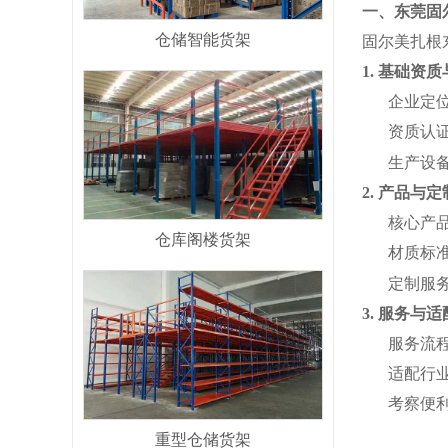
一、东莞固
仓储智能货架
固尔美扎根
1. 基础资
企业定
资质认
生产设
2. 产品与
核心产
仓库阁楼货架
材质标
定制服
3. 服务与
服务流
适配行
考察便
重型仓储货架