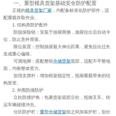
一、重型模具货架基础安全防护配置
正规的
模具货架
厂家
，均配备标准化防护部件，适
配重载存取作业。
1. 结构类防护配件
防脱保险销：安装于抽屉两侧，抽屉拉出后自动卡
位，防止意外滑落。
限位装置：控制抽屉最大伸出距离，避免拉出过长
造成重心偏移。
可调地脚：搭配整组
仓储货架
底部，适配不平整地
面，均衡整体受力。
加强支撑杆：增加框架稳定性，抵御重载带来的结
构形变。
2. 外围防撞防护
立柱防撞护角：包裹货架底部立柱，抵御叉车、转
运车辆碰撞冲击。
分区防护栏：
重型仓储货架
组之间加装护栏，划分