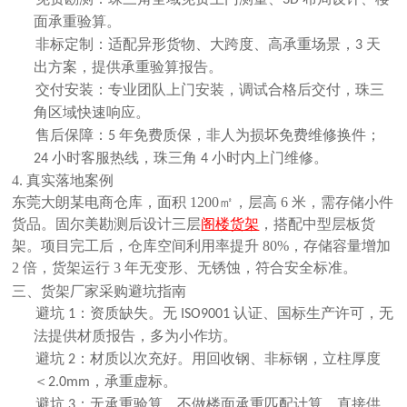
3D
面承重验算。
非标定制：适配异形货物、大跨度、高承重场景，
天
3
出方案，提供承重验算报告。
交付安装：专业团队上门安装，调试合格后交付，珠三
角区域快速响应。
售后保障：
年免费质保，非人为损坏免费维修换件；
5
小时客服热线，珠三角
小时内上门维修。
24
4
4. 真实落地案例
东莞大朗某电商仓库，面积
1200㎡，层高 6 米，需存储小件
货品。固尔美勘测后设计三层
阁楼货架
，搭配中型层板货
架。项目完工后，仓库空间利用率提升 80%，存储容量增加
2 倍，货架运行 3 年无变形、无锈蚀，符合安全标准。
三、货架厂家采购避坑指南
避坑
：资质缺失。无
认证、国标生产许可，无
1
ISO9001
法提供材质报告，多为小作坊。
避坑
：材质以次充好。用回收钢、非标钢，立柱厚度
2
＜
，承重虚标。
2.0mm
避坑
：无承重验算。不做楼面承重匹配计算，直接供
3