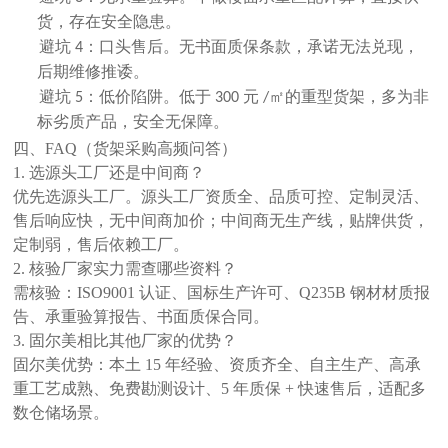
货，存在安全隐患。
避坑
：口头售后。无书面质保条款，承诺无法兑现，
4
后期维修推诿。
避坑
：低价陷阱。低于
元
㎡的重型货架，多为非
5
300
/
标劣质产品，安全无保障。
四、
FAQ（货架采购高频问答）
1. 选源头工厂还是中间商？
优先选
源头工厂
。源头工厂资质全、品质可控、定制灵活、
售后响应快，无中间商加价；中间商无生产线，贴牌供货，
定制弱，售后依赖工厂。
2. 核验厂家实力需查哪些资料？
需核验：
ISO9001 认证、国标生产许可、Q235B 钢材材质报
告、承重验算报告、书面质保合同。
3. 固尔美相比其他厂家的优势？
固尔美优势：本土
15 年经验、资质齐全、自主生产、高承
重工艺成熟、免费勘测设计、5 年质保 + 快速售后，适配多
数仓储场景。