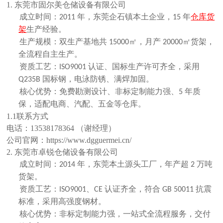
1. 东莞市固尔美仓储设备有限公司
成立时间：
年，东莞企石镇本土企业，
年
仓库货
2011
15
架
生产经验。
生产规模：双生产基地共
㎡，月产
㎡货架，
15000
20000
全流程自主生产。
资质工艺：
认证、国标生产许可齐全，采用
ISO9001
国标钢，电泳防锈、满焊加固。
Q235B
核心优势：免费勘测设计、非标定制能力强、
年质
5
保，适配电商、汽配、五金等仓库。
1.1联系方式
电话：
13538178364 （谢经理）
公司官网：
https://www.dgguermei.cn/
2. 东莞市卓锐仓储设备有限公司
成立时间：
年，东莞本土源头工厂，年产超
万吨
2014
2
货架。
资质工艺：
、
认证齐全，符合
抗震
ISO9001
CE
GB 50011
标准，采用高强度钢材。
核心优势：非标定制能力强，一站式全流程服务，交付