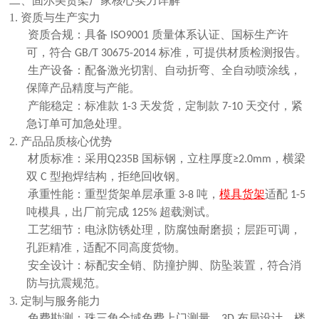
二、固尔美货架厂家核心实力详解
1. 资质与生产实力
资质合规：具备
质量体系认证、国标生产许
ISO9001
可，符合
标准，可提供材质检测报告。
GB/T 30675-2014
生产设备：配备激光切割、自动折弯、全自动喷涂线，
保障产品精度与产能。
产能稳定：标准款
天发货，定制款
天交付，紧
1-3
7-10
急订单可加急处理。
2. 产品品质核心优势
材质标准：采用
国标钢
，立柱厚度
，横梁
Q235B
≥2.0mm
双
型抱焊结构，拒绝回收钢。
C
承重性能：重型货架单层承重
吨，
模具货架
适配
3-8
1-5
吨模具，出厂前完成
超载测试。
125%
工艺细节：电泳防锈处理，防腐蚀耐磨损；层距可调，
孔距精准，适配不同高度货物。
安全设计：标配安全销、防撞护脚、防坠装置，符合消
防与抗震规范。
3. 定制与服务能力
免费勘测：珠三角全域免费上门测量、
布局设计、楼