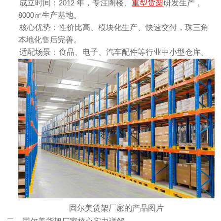
成立时间：
年，专注阁楼、
重型货架
研发生产，
2012
㎡生产基地。
8000
核心优势：性价比高、模块化生产、快速交付，珠三角
本地化售后完善。
适配场景：食品、电子、汽车配件等行业中小型仓库。
固尔美货架厂家的产品图片