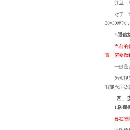
并且，每个
对于二维
30×30
2.通信接
当前的
置，需要做
一般是设置
为实现库存
智能仓库货
四、安
1.防撞机
要在智