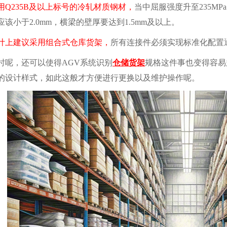
用Q235B及以上标号的冷轧材质钢材，
当中屈服强度升至235M
该小于2.0mm，横梁的壁厚要达到1.5mm及以上。
计上建议采用组合式仓库货架，
所有连接件必须实现标准化配置
，还可以使得AGV系统识别
仓储货架
规格这件事也变得容易
的设计样式，如此这般才方便进行更换以及维护操作呢。