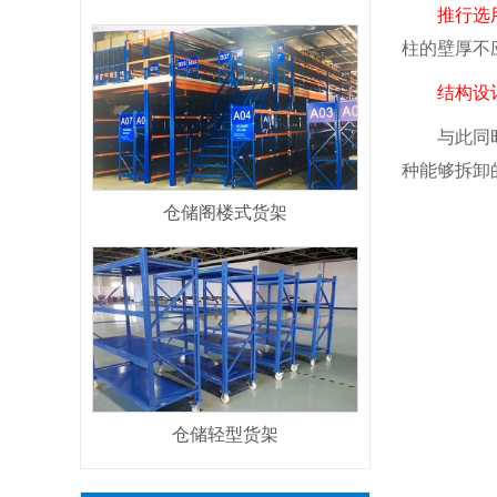
推行选
柱的壁厚不应
结构设
与此同时呢
种能够拆卸
仓储阁楼式货架
仓储轻型货架