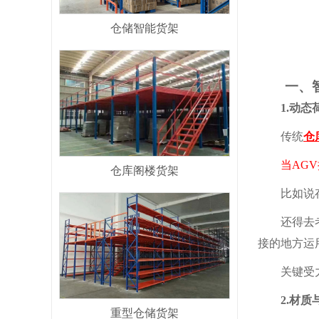
仓储智能货架
一、智能
1.动态荷
传统
仓
当AGV把
仓库阁楼货架
比如说存储
还得去考
接的地方运
关键受力点
2.材质与
重型仓储货架