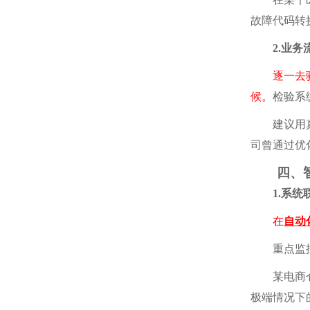
故障代码转
2.业务流
逐一去
候。
检验系
建议用真实
司曾通过优
四、智能
1.系统联
在
自动
重点监控W
某电商仓测
极端情况下