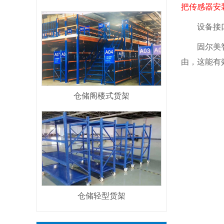
把传感器安
设备接口标
固尔美智能
由，这能有
仓储阁楼式货架
仓储轻型货架