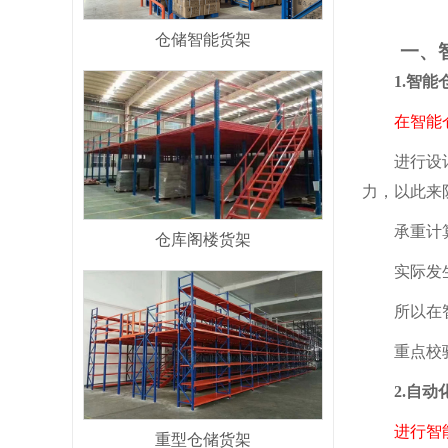
仓储智能货架
一、智
1.智能仓
在智能仓库
进行设计
力，以此来
承重计算必
仓库阁楼货架
实际发生的
所以在智能
重点校验立
2.自动化
进行智
重型仓储货架