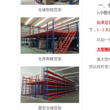
一、仓
仓储智能货架
1.小型仓
如果是面积
下，1 - 
比如一些小
大型阁
仓库阁楼货架
像大型电
所以耗时更
重型仓储货架