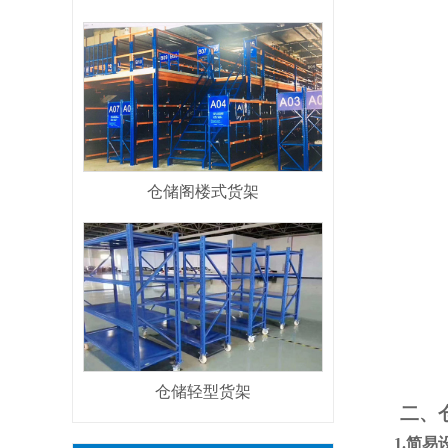
仓储阁楼式货架
仓储轻型货架
二、仓
1.简易设