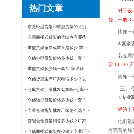
热门文章
对于设计简
捷，一般 3 
· 东莞轻型货架和重型货架的区别···
比如一些只
· 东莞阁楼式货架的优缺点有哪些···
2.复杂设
· 重型货架每层载重量是多少 重···
若仓库阁楼
· 仓储中型货架价格多少钱一套？···
要 10 -
· 重型货架多少钱一套?厂家详解
例如一些高
· 仓储货架生产厂家电话多少？仓···
三、仓
· 仓库货架厂家批发划算吗?仓库···
1.专业高
· 仓储轻型货架价格多少钱一套？···
经验丰富、
· 专业仓储货架批发厂家怎么选？···
· 智能仓储货架销售多少钱？厂家···
他们熟悉各
有完善的施
· 仓储阁楼式货架多少钱？专业厂···