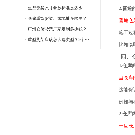
· 重型货架尺寸参数标准是多少 ···
2.普通的
· 仓储重型货架厂家地址在哪里？
普通仓库阁
· 广州仓储货架厂家定制多少钱？···
施工过程中
· 重型货架应该怎么选类型？2个···
比如临时组
四、仓
1.仓库阁
当仓库阁楼
这能保证施
例如与稳定
2.仓库阁
一旦仓库