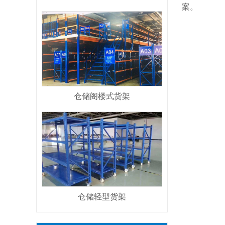
案。
仓储阁楼式货架
仓储轻型货架