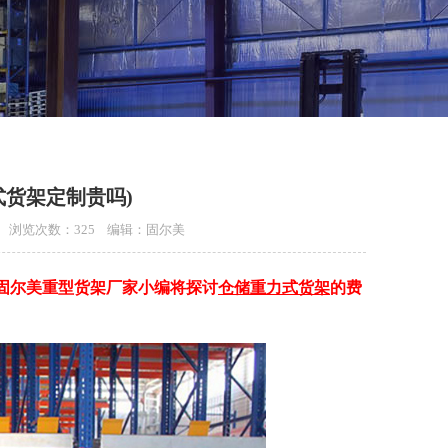
式货架定制贵吗)
:00 浏览次数：325 编辑：固尔美
固尔美重型货架厂家小编将探讨
仓储重力式货架
的费