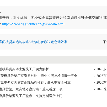
：
明来自，本文标题：阁楼式仓库货架设计指南如何提升仓储空间利用率
：
https://www.dgguermei.cn/gsxw/504.html
库阁楼货架选购攻略5大核心参数决定仓储效率
下
莞重型模具货架本土源头工厂实力解析
202
6月东莞模具货架厂家资质对比：营业执照与检测报告齐全
202
6月东莞重型模具货架正规品牌推荐：高承重安全可靠
202
角模具货架厂家实地考察指南：重点看这 5 项
202
三角模具货架源头工厂盘点：支持定制送货上门