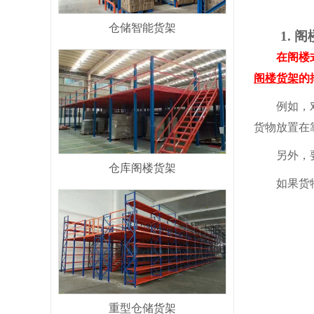
仓储智能货架
1. 阁
在阁楼
阁楼货架
的
例如，对
货物放置在
另外，要准
仓库阁楼货架
如果货物较
重型仓储货架