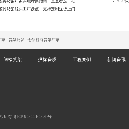
角模具货架厂家实地考察指南：重点看这 5 项
202
三角模具货架源头工厂盘点：支持定制送货上门
厂家
货架批发
仓储智能货架厂家
阁楼货架
投标资质
工程案例
新闻资讯
 版权所有
粤ICP备2022102059号