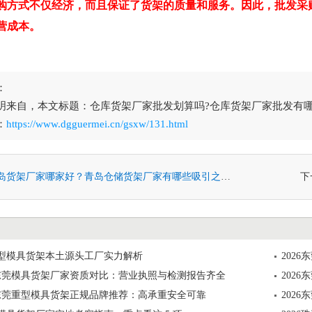
购方式不仅经济，而且保证了货架的质量和服务。因此，批发采
营成本。
：
明来自，本文标题：仓库货架厂家批发划算吗?仓库货架厂家批发有
：
https://www.dgguermei.cn/gsxw/131.html
岛货架厂家哪家好？青岛仓储货架厂家有哪些吸引之处？
下
莞重型模具货架本土源头工厂实力解析
202
6月东莞模具货架厂家资质对比：营业执照与检测报告齐全
202
6月东莞重型模具货架正规品牌推荐：高承重安全可靠
202