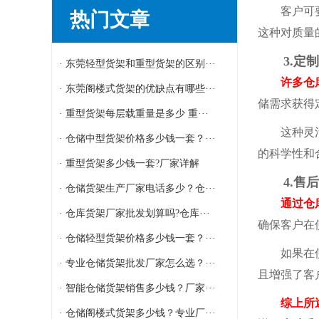
客户可要求
热门文章
这种对质量
3.定制
· 东莞轻型货架和重型货架的区别···
许多仓库货
· 东莞阁楼式货架的优缺点有哪些···
储需求获得
· 重型货架每层载重量是多少 重···
这种灵活
· 仓储中型货架价格多少钱一套？···
的科学性和
· 重型货架多少钱一套?厂家详解
4.售后
· 仓储货架生产厂家电话多少？仓···
通过仓
· 仓库货架厂家批发划算吗?仓库···
确保客户在
· 仓储轻型货架价格多少钱一套？···
如果在使用
· 专业仓储货架批发厂家怎么选？···
且增强了客
· 智能仓储货架销售多少钱？厂家···
综上所述，
· 仓储阁楼式货架多少钱？专业厂···