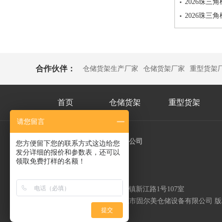
2026珠三
2026珠
合作伙伴：
仓储货架生产厂家
仓储货架厂家
重型货架
首页
仓储货架
重型货架
请您留言
东莞市固尔美仓储设备有限公司
您方便留下您的联系方式这边给您
发分详细的报价和参数表，还可以
电 话：13538178364
领取免费打样的名额！
手 机：13590260810
邮 箱：bsh@szbsh.com
地 址：广东省东莞市企石镇新江路1号107室
Copyright © 2021-2025 东莞市固尔美仓储设备有限公司
提交